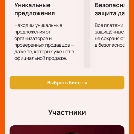
исполнит свои самые известные хиты. Его
Уникальные
Безопасная 
выступление будет насыщенным и эмоциональным,
предложения
защита данн
оставляя незабываемые впечатления у каждого
зрителя.
Находим уникальные
Все платежи про
Не упустите шанс стать частью этого
предложения от
защищённые шлю
музыкального праздника!
организаторов и
Купить билеты
не сохраняются 
на
проверенных продавцов —
в безопасности.
нашем сайте можно уже сейчас.
даже те, которых уже нет в
официальной продаже.
Выбрать билеты
Участники