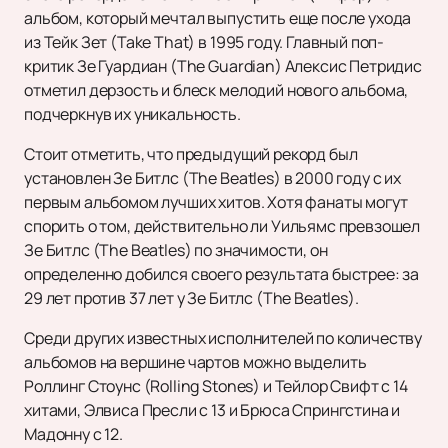
альбом, который мечтал выпустить еще после ухода
из Тейк Зет (Take That) в 1995 году. Главный поп-
критик Зе Гуардиан (The Guardian) Алексис Петридис
отметил дерзость и блеск мелодий нового альбома,
подчеркнув их уникальность.
Стоит отметить, что предыдущий рекорд был
установлен Зе Битлс (The Beatles) в 2000 году с их
первым альбомом лучших хитов. Хотя фанаты могут
спорить о том, действительно ли Уильямс превзошел
Зе Битлс (The Beatles) по значимости, он
определенно добился своего результата быстрее: за
29 лет против 37 лет у Зе Битлс (The Beatles).
Среди других известных исполнителей по количеству
альбомов на вершине чартов можно выделить
Роллинг Стоунс (Rolling Stones) и Тейлор Свифт с 14
хитами, Элвиса Пресли с 13 и Брюса Спрингстина и
Мадонну с 12.