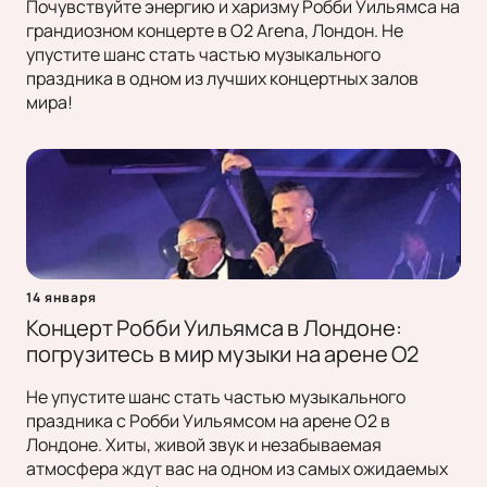
Почувствуйте энергию и харизму Робби Уильямса на
грандиозном концерте в O2 Arena, Лондон. Не
упустите шанс стать частью музыкального
праздника в одном из лучших концертных залов
мира!
14 января
Концерт Робби Уильямса в Лондоне:
погрузитесь в мир музыки на арене O2
Не упустите шанс стать частью музыкального
праздника с Робби Уильямсом на арене O2 в
Лондоне. Хиты, живой звук и незабываемая
атмосфера ждут вас на одном из самых ожидаемых