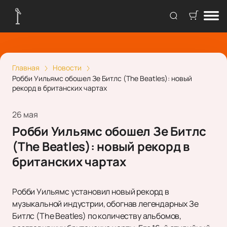
Главная
Новости
Робби Уильямс обошел Зе Битлс (The Beatles): новый
рекорд в британских чартах
26 мая
Робби Уильямс обошел Зе Битлс
(The Beatles): новый рекорд в
британских чартах
Робби Уильямс установил новый рекорд в
музыкальной индустрии, обогнав легендарных Зе
Битлс (The Beatles) по количеству альбомов,