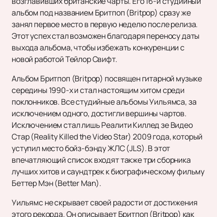
возглавивших британские чарты. Его 16-й студийный
альбом под названием Бритпоп (Britpop) сразу же
занял первое место в первую неделю после релиза.
Этот успех стал возможен благодаря переносу даты
выхода альбома, чтобы избежать конкуренции с
новой работой Тейлор Свифт.
Альбом Бритпоп (Britpop) посвящен гитарной музыке
середины 1990-х и стал настоящим хитом среди
поклонников. Все студийные альбомы Уильямса, за
исключением одного, достигли вершины чартов.
Исключением стал лишь Реалити Киллед зе Видео
Стар (Reality Killed the Video Star) 2009 года, который
уступил место бойз-бэнду ЖЛС (JLS). В этот
впечатляющий список входят также три сборника
лучших хитов и саундтрек к биографическому фильму
Беттер Мэн (Better Man).
Уильямс не скрывает своей радости от достижения
этого рекорда. Он описывает Бритпоп (Britpop) как